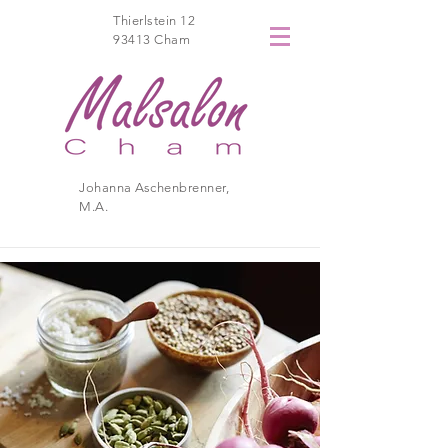
Thierlstein 12
93413 Cham
Johanna Aschenbrenner,
M.A.