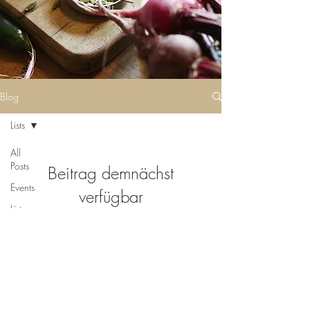
Blog
Lists
All
Posts
Beitrag demnächst
Events
verfügbar
Lists
Entdecke weitere Kategorien dieses
Philosophy
Blogs oder versuche es später
nochmal.