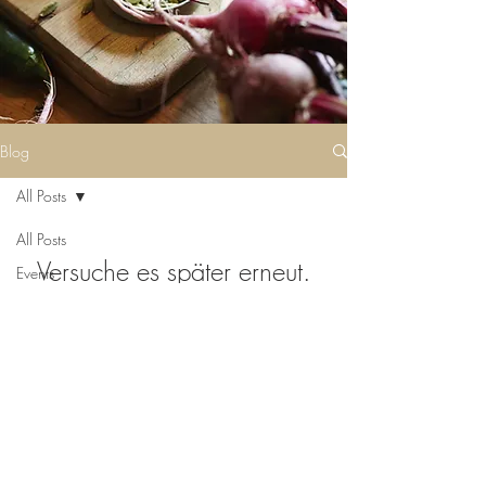
Blog
All Posts
All Posts
Versuche es später erneut.
Events
Lists
Sobald neue Beiträge veröffentlicht
wurden, erscheinen diese hier.
Philosophy
Impressum
Malsalon