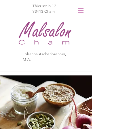
Thierlstein 12
93413 Cham
Johanna Aschenbrenner,
M.A.