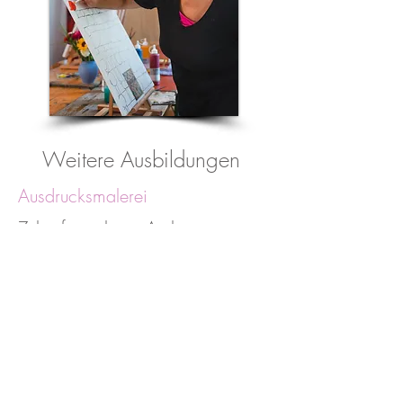
Weitere Ausbildungen
Ausdrucksmalerei
Zukunftswerkstatt Amberg
Ausdrucksmalleiterin für Kinder
Tonarbeit
InBalance Klangschalenmassage
Tao Touch Akademie Bayreuth