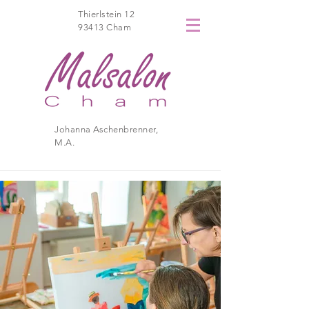
Thierlstein 12
93413 Cham
Johanna Aschenbrenner,
M.A.